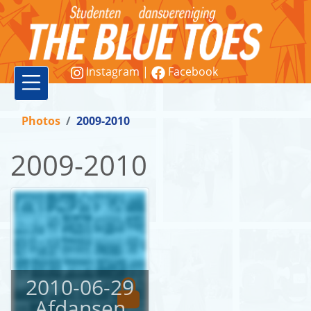
Instagram
|
Facebook
Vereniging
Photos
2009-2010
Lessen
2009-2010
Word
lid!
Workshops
&
demonstraties
2010-06-29
Afdansen
Contact