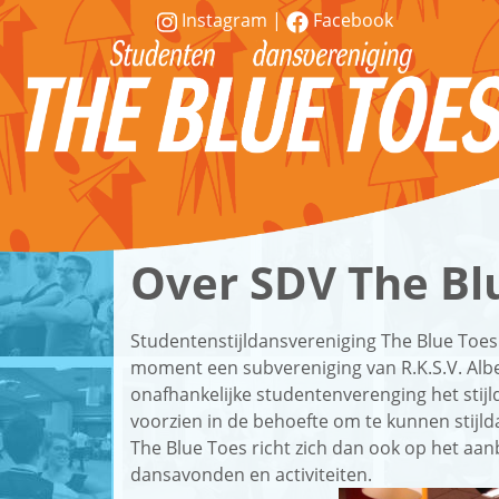
Instagram
|
Facebook
Vereniging
Lessen
Over SDV The Bl
Word
lid!
Studentenstijldansvereniging The Blue Toes 
moment een subvereniging van R.K.S.V. Albe
Workshops
onafhankelijke studentenverenging het stij
&
voorzien in de behoefte om te kunnen stijld
demonstraties
The Blue Toes richt zich dan ook op het aan
dansavonden en activiteiten.
Contact