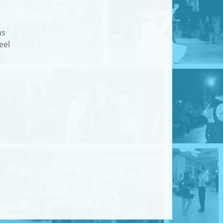
ns
eel