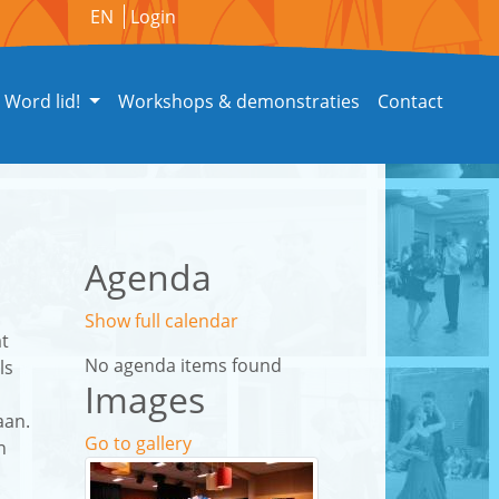
EN
Login
Word lid!
Workshops & demonstraties
Contact
Agenda
Show full calendar
at
No agenda items found
ls
Images
aan.
Go to gallery
n