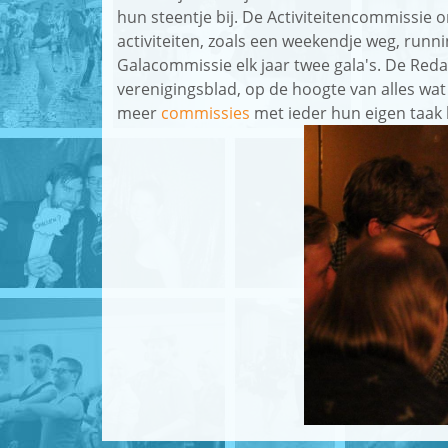
hun steentje bij. De Activiteitencommissie
activiteiten, zoals een weekendje weg, run
Galacommissie elk jaar twee gala's. De Red
verenigingsblad, op de hoogte van alles wat 
meer
commissies
met ieder hun eigen taak 