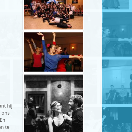
nt hij
r ons
 En
en te