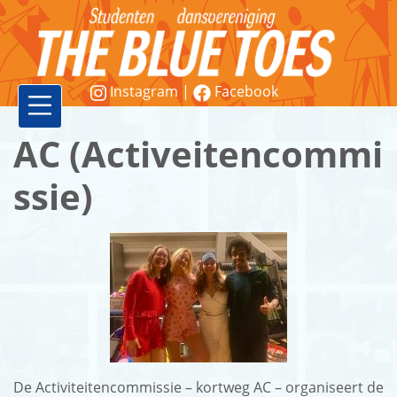
Instagram
|
Facebook
Vereniging
AC (Activeitencommi
Lessen
ssie)
Word
lid!
Workshops
&
demonstraties
De Activiteitencommissie – kortweg AC – organiseert de
Contact