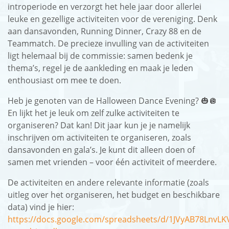
introperiode en verzorgt het hele jaar door allerlei
leuke en gezellige activiteiten voor de vereniging. Denk
English
aan dansavonden, Running Dinner, Crazy 88 en de
Teammatch. De precieze invulling van de activiteiten
Login
ligt helemaal bij de commissie: samen bedenk je
thema’s, regel je de aankleding en maak je leden
enthousiast om mee te doen.
Heb je genoten van de Halloween Dance Evening? 🎃🪩
En lijkt het je leuk om zelf zulke activiteiten te
organiseren? Dat kan! Dit jaar kun je je namelijk
inschrijven om activiteiten te organiseren, zoals
dansavonden en gala’s. Je kunt dit alleen doen of
samen met vrienden – voor één activiteit of meerdere.
De activiteiten en andere relevante informatie (zoals
uitleg over het organiseren, het budget en beschikbare
data) vind je hier:
https://docs.google.com/spreadsheets/d/1JVyAB78Ln