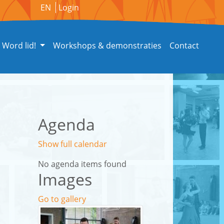
EN
Login
Word lid!
Workshops & demonstraties
Contact
Agenda
Show full calendar
No agenda items found
Images
Go to gallery