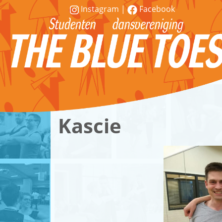
Instagram
|
Facebook
Vereniging
Lessen
Kascie
Word
lid!
Workshops
&
demonstraties
Contact