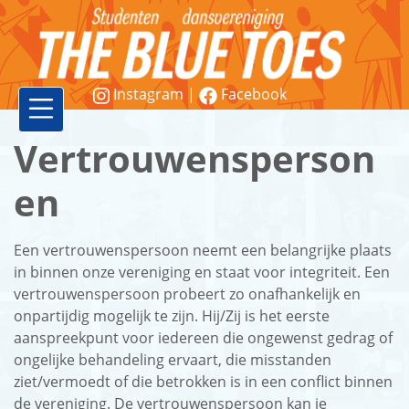
Instagram
|
Facebook
Vereniging
Vertrouwensperson
Lessen
en
Word
Een vertrouwenspersoon neemt een belangrijke plaats
lid!
in binnen onze vereniging en staat voor integriteit. Een
vertrouwenspersoon probeert zo onafhankelijk en
Workshops
onpartijdig mogelijk te zijn. Hij/Zij is het eerste
&
aanspreekpunt voor iedereen die ongewenst gedrag of
ongelijke behandeling ervaart, die misstanden
demonstraties
ziet/vermoedt of die betrokken is in een conflict binnen
de vereniging. De vertrouwenspersoon kan je
Contact