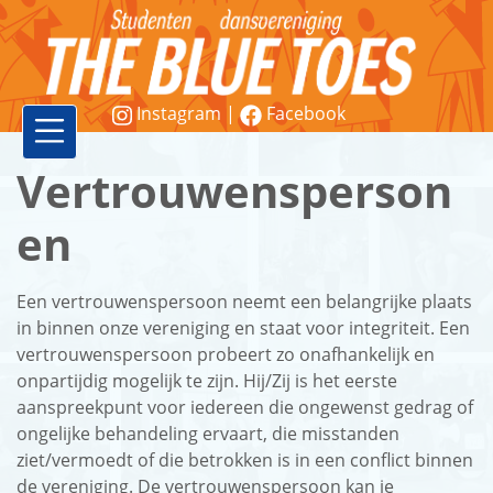
Instagram
|
Facebook
Vereniging
Vertrouwensperson
Lessen
en
Word
Een vertrouwenspersoon neemt een belangrijke plaats
lid!
in binnen onze vereniging en staat voor integriteit. Een
vertrouwenspersoon probeert zo onafhankelijk en
Workshops
onpartijdig mogelijk te zijn. Hij/Zij is het eerste
&
aanspreekpunt voor iedereen die ongewenst gedrag of
ongelijke behandeling ervaart, die misstanden
demonstraties
ziet/vermoedt of die betrokken is in een conflict binnen
de vereniging. De vertrouwenspersoon kan je
Contact