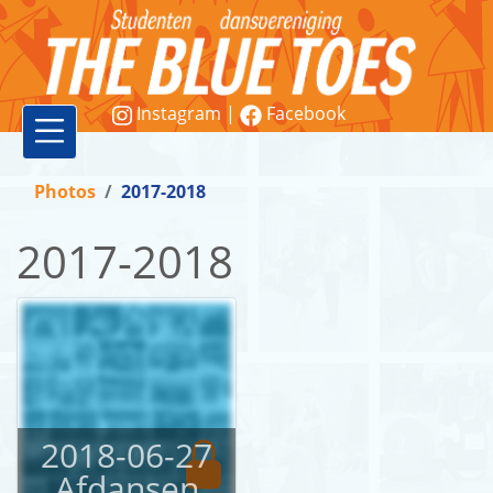
Instagram
|
Facebook
Vereniging
Photos
2017-2018
Lessen
2017-2018
Word
lid!
Workshops
&
demonstraties
2018-06-27
Afdansen
Contact